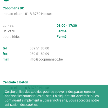
Coopmans DC
Industrielaan 101
B-3730
Hoeselt
Lu. - ve.
08:00 - 17:30
Sa. et di.
Fermé
Jours fériés
Fermé
tél
089 51 80 00
fax
089 51 80 09
mail
info@coopmansdc.be
Centrale à béton
Industrielaan 10
B-3730
Hoeselt
Ce site utilise des cookies pour se souvenir des paramètres et
Le samedi
, seulement des enlèvements et des livraisons avec remorque
analyser les statistiques du site. En cliquant sur 'Accepter' ou en
basculante
continuant simplement à utiliser notre site, vous acceptez notre
utilisation des cookies.