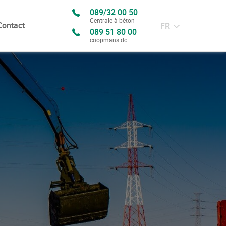
089/32 00 50
Centrale à béton
Contact
FR
089 51 80 00
coopmans dc