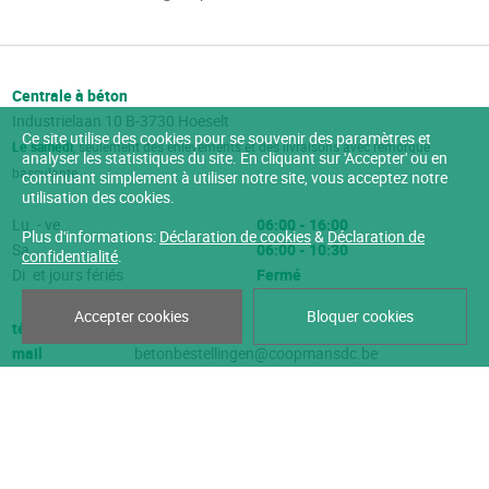
Centrale à béton
Industrielaan 10
B-3730
Hoeselt
Ce site utilise des cookies pour se souvenir des paramètres et
Le samedi
, seulement des enlèvements et des livraisons avec remorque
analyser les statistiques du site. En cliquant sur 'Accepter' ou en
basculante
continuant simplement à utiliser notre site, vous acceptez notre
utilisation des cookies.
Lu. - ve.
06:00 - 16:00
Plus d'informations:
Déclaration de cookies
&
Déclaration de
Sa.
06:00 - 10:30
confidentialité
.
Di. et jours fériés
Fermé
Accepter cookies
Bloquer cookies
tél
089/32 00 50
mail
betonbestellingen@coopmansdc.be
Déclaration de cookies
-
Déclaration de confidentialité
©2026 Coopmans DC |
Website by Brainlane