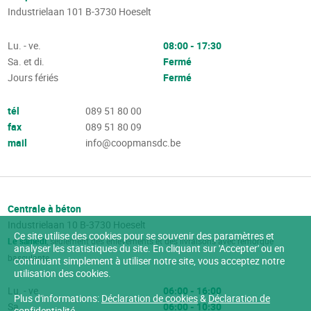
Industrielaan 101
B-3730
Hoeselt
Lu. - ve.
08:00 - 17:30
Sa. et di.
Fermé
Jours fériés
Fermé
tél
089 51 80 00
fax
089 51 80 09
mail
info@coopmansdc.be
Centrale à béton
Industrielaan 10
B-3730
Hoeselt
Ce site utilise des cookies pour se souvenir des paramètres et
Le samedi
, seulement des enlèvements et des livraisons avec remorque
analyser les statistiques du site. En cliquant sur 'Accepter' ou en
basculante
continuant simplement à utiliser notre site, vous acceptez notre
utilisation des cookies.
Lu. - ve.
06:00 - 16:00
Plus d'informations:
Déclaration de cookies
&
Déclaration de
Sa.
06:00 - 10:30