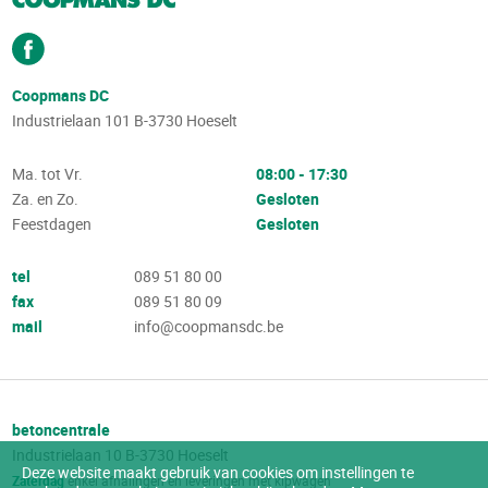
Coopmans DC
Industrielaan 101
B-3730
Hoeselt
Ma. tot Vr.
08:00 - 17:30
Za. en Zo.
Gesloten
Feestdagen
Gesloten
tel
089 51 80 00
fax
089 51 80 09
mail
info@coopmansdc.be
betoncentrale
Industrielaan 10
B-3730
Hoeselt
Deze website maakt gebruik van cookies om instellingen te
Zaterdag
enkel afhalingen en leveringen met kipwagen