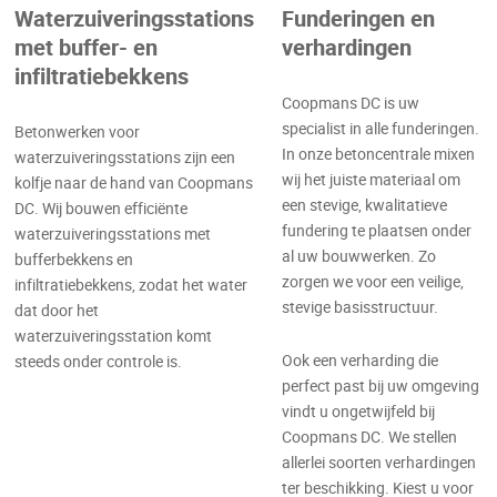
Waterzuiveringsstations
Funderingen en
met buffer- en
verhardingen
infiltratiebekkens
Coopmans DC is uw
specialist in alle funderingen.
Betonwerken voor
In onze betoncentrale mixen
waterzuiveringsstations zijn een
wij het juiste materiaal om
kolfje naar de hand van Coopmans
een stevige, kwalitatieve
DC. Wij bouwen efficiënte
fundering te plaatsen onder
waterzuiveringsstations met
al uw bouwwerken. Zo
bufferbekkens en
zorgen we voor een veilige,
infiltratiebekkens, zodat het water
stevige basisstructuur.
dat door het
waterzuiveringsstation komt
Ook een verharding die
steeds onder controle is.
perfect past bij uw omgeving
vindt u ongetwijfeld bij
Coopmans DC. We stellen
allerlei soorten verhardingen
ter beschikking. Kiest u voor