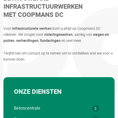
INFRASTRUCTUURWERKEN
MET COOPMANS DC
Voor
infrastructurele werken
kunt u altijd op Coopmans DC
rekenen. We zorgen voor
rioleringswerken
, aanleg van
wegen en
putten
,
verhardingen
,
funderingen
en veel meer.
Twijfel niet om contact op te nemen om te ontdekken wat we voor u
kunnen doen.
ONZE DIENSTEN
Betoncentrale