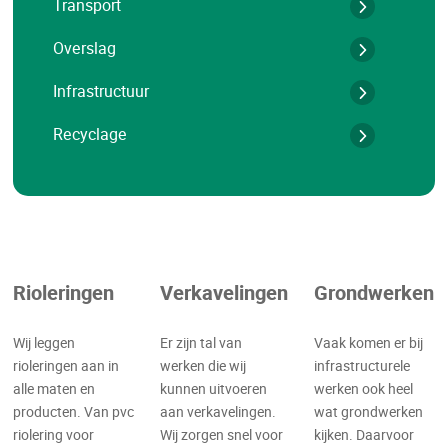
Transport
Overslag
Infrastructuur
Recyclage
Rioleringen
Verkavelingen
Grondwerken
Wij leggen
Er zijn tal van
Vaak komen er bij
rioleringen aan in
werken die wij
infrastructurele
alle maten en
kunnen uitvoeren
werken ook heel
producten. Van pvc
aan verkavelingen.
wat grondwerken
riolering voor
Wij zorgen snel voor
kijken. Daarvoor