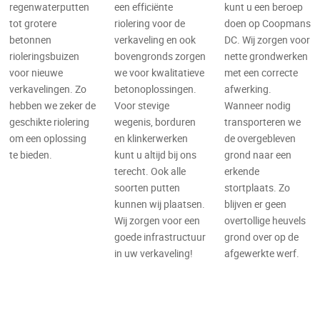
regenwaterputten
een efficiënte
kunt u een beroep
tot grotere
riolering voor de
doen op Coopmans
betonnen
verkaveling en ook
DC. Wij zorgen voor
rioleringsbuizen
bovengronds zorgen
nette grondwerken
voor nieuwe
we voor kwalitatieve
met een correcte
verkavelingen. Zo
betonoplossingen.
afwerking.
hebben we zeker de
Voor stevige
Wanneer nodig
geschikte riolering
wegenis, borduren
transporteren we
om een oplossing
en klinkerwerken
de overgebleven
te bieden.
kunt u altijd bij ons
grond naar een
terecht. Ook alle
erkende
soorten putten
stortplaats. Zo
kunnen wij plaatsen.
blijven er geen
Wij zorgen voor een
overtollige heuvels
goede infrastructuur
grond over op de
in uw verkaveling!
afgewerkte werf.