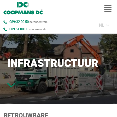
089/32 00 50
betoncentrale
NL
089 51 80 00
coopmans dc
INFRASTRUCTUUR
BETROUWBARE