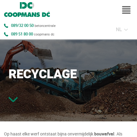
089/32 00 50
betoncentrale
NL
089 51 80 00
coopmans dc
RECYCLAGE
Op haast elke werf ontstaat bijna onvermijdelijk
bouwafval
. Als